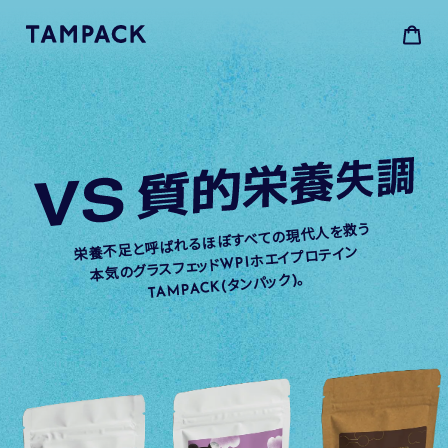
コ
ン
テ
カ
ン
ー
ツ
ト
に
ス
キ
ッ
プ
す
栄養不足と呼ばれるほぼすべての現代人を救う
る
本気のグラスフェッドWPIホエイプロテイン
TAMPACK(タンパック)。